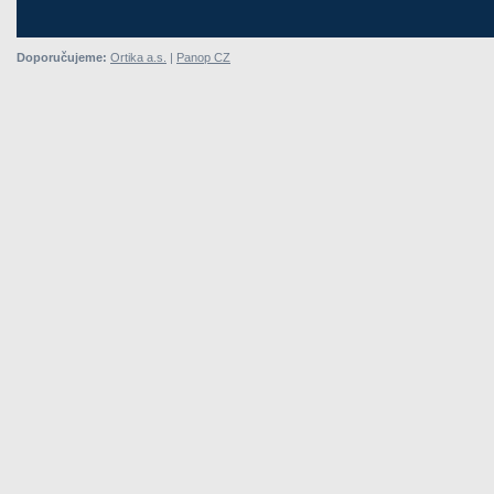
Doporučujeme:
Ortika a.s.
|
Panop CZ